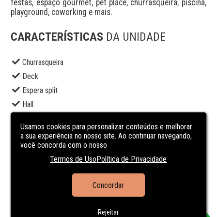
festas, espaço gourmet, pet place, churrasqueira, piscina, 
playground, coworking e mais.
CARACTERÍSTICAS
DA UNIDADE
Churrasqueira
Deck
Espera split
Hall
Hidrometro Individual
Usamos cookies para personalizar conteúdos e melhorar
Interfone
a sua experiência no nosso site. Ao continuar navegando,
você concorda com o nosso
Piscina
Termos de Uso
Política de Privacidade
Playground
Portão eletrônico
Concordar
Portaria 24h
Suite Master
Rejeitar