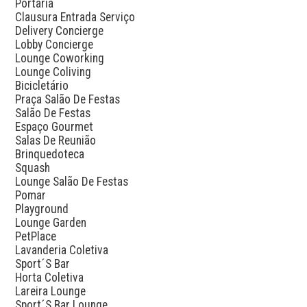
Portaria

Clausura Entrada Serviço

Delivery Concierge

Lobby Concierge

Lounge Coworking

Lounge Coliving

Bicicletário

Praça Salão De Festas

Salão De Festas

Espaço Gourmet

Salas De Reunião

Brinquedoteca

Squash

Lounge Salão De Festas

Pomar

Playground

Lounge Garden

PetPlace

Lavanderia Coletiva

Sport´S Bar

Horta Coletiva

Lareira Lounge

Sport´S Bar Lounge
