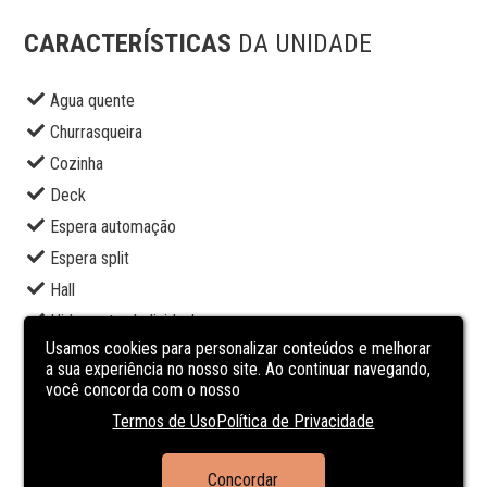
CARACTERÍSTICAS
DA UNIDADE
Agua quente
Churrasqueira
Cozinha
Deck
Espera automação
Espera split
Hall
Hidrometro Individual
Usamos cookies para personalizar conteúdos e melhorar
Interfone
a sua experiência no nosso site. Ao continuar navegando,
Piscina
você concorda com o nosso
Playground
Termos de Uso
Política de Privacidade
Portão eletrônico
Portaria 24h
Concordar