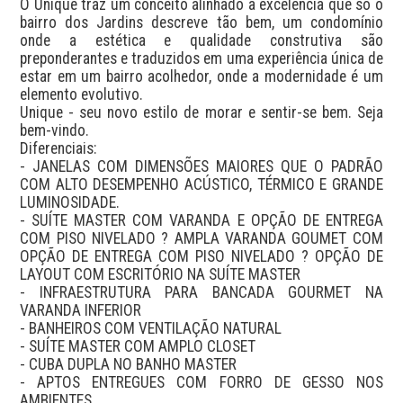
O Unique traz um conceito alinhado a excelência que só o 
bairro dos Jardins descreve tão bem, um condomínio 
onde a estética e qualidade construtiva são 
preponderantes e traduzidos em uma experiência única de 
estar em um bairro acolhedor, onde a modernidade é um 
elemento evolutivo.

Unique - seu novo estilo de morar e sentir-se bem. Seja 
bem-vindo.

Diferenciais:

- JANELAS COM DIMENSÕES MAIORES QUE O PADRÃO 
COM ALTO DESEMPENHO ACÚSTICO, TÉRMICO E GRANDE 
LUMINOSIDADE.

- SUÍTE MASTER COM VARANDA E OPÇÃO DE ENTREGA 
COM PISO NIVELADO ? AMPLA VARANDA GOUMET COM 
OPÇÃO DE ENTREGA COM PISO NIVELADO ? OPÇÃO DE 
LAYOUT COM ESCRITÓRIO NA SUÍTE MASTER

- INFRAESTRUTURA PARA BANCADA GOURMET NA 
VARANDA INFERIOR

- BANHEIROS COM VENTILAÇÃO NATURAL

- SUÍTE MASTER COM AMPLO CLOSET

- CUBA DUPLA NO BANHO MASTER

- APTOS ENTREGUES COM FORRO DE GESSO NOS 
AMBIENTES
