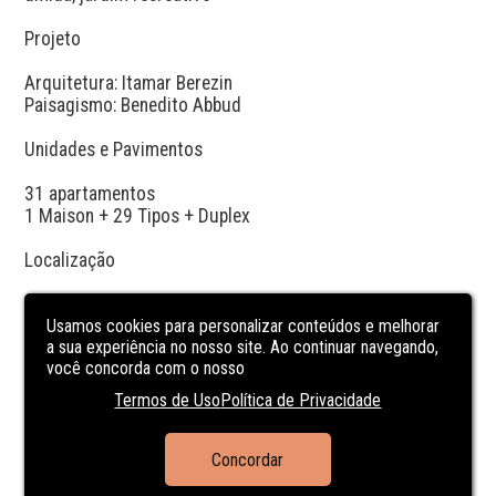
Projeto

Arquitetura: Itamar Berezin

Paisagismo: Benedito Abbud

Unidades e Pavimentos

31 apartamentos

1 Maison + 29 Tipos + Duplex

Localização

O Itaim é um dos bairros mais cobiçados de São Paulo, 
com completa infraestrutura, ótima gastronomia e 
Usamos cookies para personalizar conteúdos e melhorar
a sua experiência no nosso site. Ao continuar navegando,
serviços

você concorda com o nosso
Realização e Comercialização

Termos de Uso
Política de Privacidade
Realização: Cyrela

Intermediação de vendas:  Raul Franco Negócios 
Concordar
Imobiliários | Cyrela Vendas