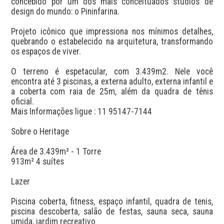
concebido por um dos mais conceituados studios de 
design do mundo: o Pininfarina.

Projeto icônico que impressiona nos mínimos detalhes, 
quebrando o estabelecido na arquitetura, transformando 
os espaços de viver.

O terreno é espetacular, com 3.439m2. Nele você 
encontra até 3 piscinas, a externa adulto, externa infantil e 
a coberta com raia de 25m, além da quadra de tênis 
oficial.

Mais Informações ligue : 11 95147-7144

Sobre o Heritage

Área de 3.439m² - 1 Torre

913m² 4 suítes

Lazer

Piscina coberta, fitness, espaço infantil, quadra de tenis, 
piscina descoberta, salão de festas, sauna seca, sauna 
umida, jardim recreativo
