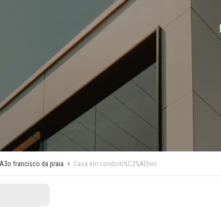
3o francisco da praia
Casa em condom%C3%ADnio