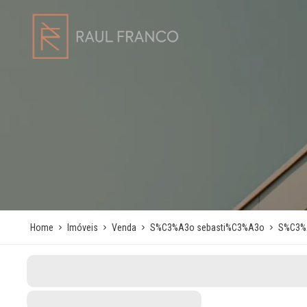
Home
Imóveis
Venda
S%C3%A3o sebasti%C3%A3o
S%C3%A