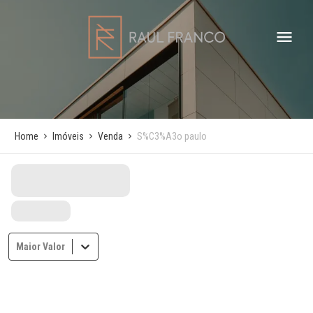
Home
Imóveis
Venda
S%C3%A3o paulo
Maior Valor