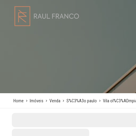
Home
Imóveis
Venda
S%C3%A3o paulo
Vila ol%C3%ADmpi